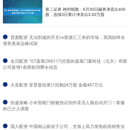
第二证券 神州细胞：6月30日融券净卖出400
股，连续3日累计净卖出3.02万股
​普惠配资 无法削减的开支vs股债汇三杀的市场，英国始终在
债务悬崖边缘试探
​金贝配资 *ST嘉寓(300117)控股的嘉寓门窗科技（北京）有限
公司新增1条限制消费令信息
​大圣配资 亚普股份累计回购24万股 金额457万元
​恒盛策略 小米智能门锁被指识别外卖员人脸自动开门！客服
称已介入调查
​国人配资 中国南山新设子公司，含海上风力发电机组销售业