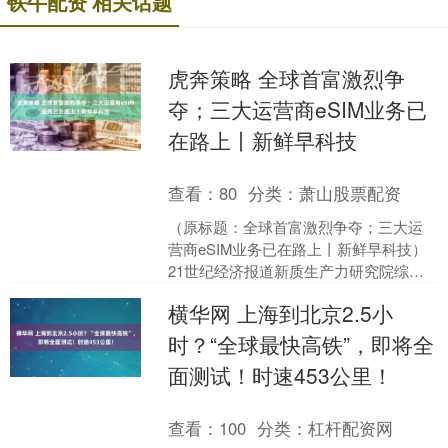
铁牛配资 相关话题
虎奔策略 全球首富激烈争
夺；三大运营商eSIM业务已
在路上丨新鲜早科技
查看：
80
分类：
萧山股票配资
（原标题：全球首富激烈争夺；三大运
营商eSIM业务已在路上丨新鲜早科技）
21世纪经济报道新质生产力研究院综合
报道 早上好，新的一天又开始了。在过
横华网 上海到北京2.5小
去的24小时内....
时？“全球最快高铁”，即将全
面测试！时速453公里！
查看：
100
分类：
杠杆配资网