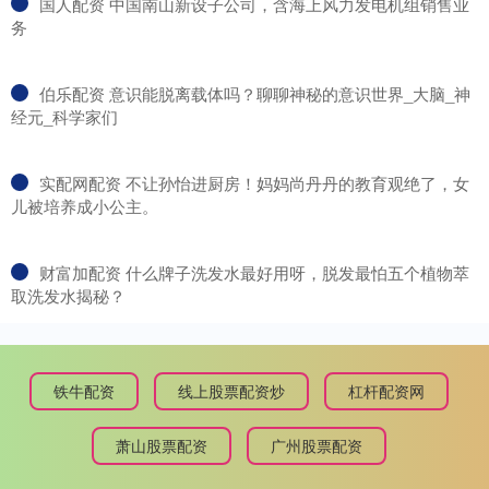
​国人配资 中国南山新设子公司，含海上风力发电机组销售业
务
​伯乐配资 意识能脱离载体吗？聊聊神秘的意识世界_大脑_神
经元_科学家们
​实配网配资 不让孙怡进厨房！妈妈尚丹丹的教育观绝了，女
儿被培养成小公主。
​财富加配资 什么牌子洗发水最好用呀，脱发最怕五个植物萃
取洗发水揭秘？
铁牛配资
线上股票配资炒
杠杆配资网
萧山股票配资
广州股票配资