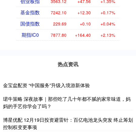
创业板指
3563.12
+47.56
+1.35%
基金指数
7242.10
+12.30
+0.17%
国债指数
229.69
+0.10
+0.04%
期指IC0
7877.80
+164.40
+2.13%
热点资讯
金宝盆配资 “中国服务”升级入境游新体验
珺牛策略 深夜故事｜那些吃了几十年都不腻的家常味道，妈
妈的手艺你学会了吗？
博星优配 12月19日投资避雷针：百亿电池龙头突发 终止筹划
控制权变更事项