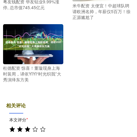
粤友钱配资 华友钴业9.99%涨
米牛配资 太便宜！中超球队聘
停, 总市值745.45亿元
请欧洲名帅，年薪仅5百万！徐
正源尴尬了
杜德配资 惊喜！董璇现身上海
时装周，译依YIYI“时光织我”大
秀演绎东方美
相关评论
本文评分
*