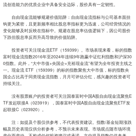
流创造能力的优质企业中具备安全边际，股价具有一定韧性。
自由现金流能够规避价值陷阱：自由现金流指标与公司基本面挂
钩更为紧密，且更新频率相比股息率指标更为迅速，公司经营情况的
变化能够及时反映在指标中。规避在股息率估值逻辑下，因公司股价
下跌但股息率反而升高导致的价值陷阱。
投资者可关注现金流ETF（159399）。市场表现来看，标的指数
富时现金流指数2016年至2024年连续9年跑赢中证红利指数和沪深30
0指数。此外，“大中市值+央国企+充裕现金流”有望为全年投资主线之
一。现金流 ETF（159399）的标的指数聚焦大中市值，标的指数央
国企占比高于同类现金流指数，月月可评估分红，感兴趣的投资者可
持续关注。
没有股票账户的投资者可关注国泰富时中国A股自由现金流聚焦E
TF发起联接A（023919），国泰富时中国A股自由现金流聚焦ETF发
起联接C（023920）。
注：如提及个股仅供参考，不代表投资建议。指数/基金短期涨跌
幅及历史表现仅供分析参考，不预示未来表现。市场观点随市场环境
变化而变动，不构成任何投资建议或承诺。文中提及指数仅供参考，