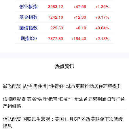
创业板指
3563.12
+47.56
+1.35%
基金指数
7242.10
+12.30
+0.17%
国债指数
229.69
+0.10
+0.04%
期指IC0
7877.80
+164.40
+2.13%
热点资讯
诚飞配资 从“有房住”到“住得好” 城市更新推动居住环境提升
倍顺网配资 五省“头雁”携宝“归巢”！华农首届紫荆雁归节打通
产销链路
信弘配资 国联民生宏观：美国11月CPI难改美联储下次暂缓
降息