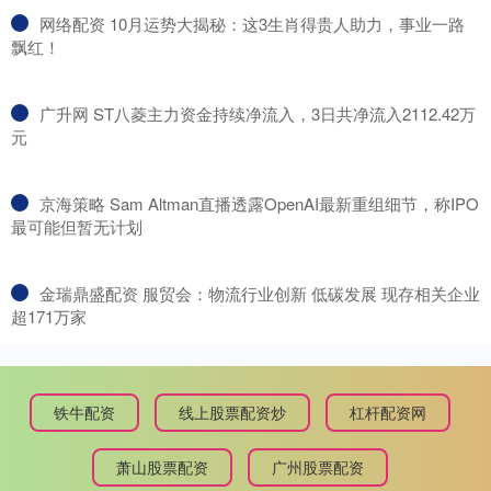
​网络配资 10月运势大揭秘：这3生肖得贵人助力，事业一路
飘红！
​广升网 ST八菱主力资金持续净流入，3日共净流入2112.42万
元
​京海策略 Sam Altman直播透露OpenAI最新重组细节，称IPO
最可能但暂无计划
​金瑞鼎盛配资 服贸会：物流行业创新 低碳发展 现存相关企业
超171万家
铁牛配资
线上股票配资炒
杠杆配资网
萧山股票配资
广州股票配资