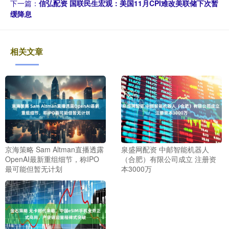
下一篇：
信弘配资 国联民生宏观：美国11月CPI难改美联储下次暂
缓降息
相关文章
京海策略 Sam Altman直播透露
泉盛网配资 中邮智能机器人
OpenAI最新重组细节，称IPO
（合肥）有限公司成立 注册资
最可能但暂无计划
本3000万