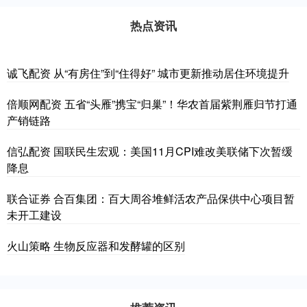
热点资讯
诚飞配资 从“有房住”到“住得好” 城市更新推动居住环境提升
倍顺网配资 五省“头雁”携宝“归巢”！华农首届紫荆雁归节打通
产销链路
信弘配资 国联民生宏观：美国11月CPI难改美联储下次暂缓
降息
联合证券 合百集团：百大周谷堆鲜活农产品保供中心项目暂
未开工建设
火山策略 生物反应器和发酵罐的区别