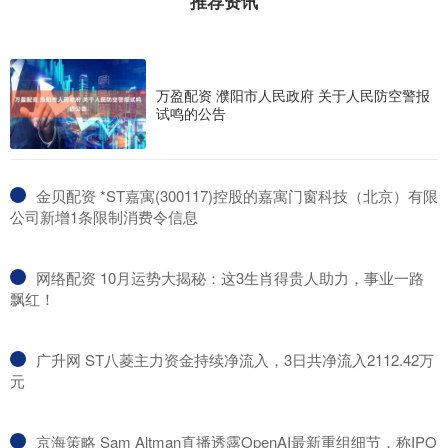
推荐资讯
万盈配资 濮阳市人民政府 关于人民防空警报
试鸣的公告
​金贝配资 *ST嘉寓(300117)控股的嘉寓门窗科技（北京）有限
公司新增1条限制消费令信息
​网络配资 10月运势大揭秘：这3生肖得贵人助力，事业一路
飘红！
​广升网 ST八菱主力资金持续净流入，3日共净流入2112.42万
元
​京海策略 Sam Altman直播透露OpenAI最新重组细节，称IPO