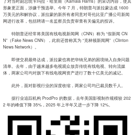
了对当时副总统卡玛拉・哈里斯（Kamala Harris）的采访内容，使其
形象更正面，涉嫌干预选举。今年 7 月，特朗普与派拉蒙达成 1600
万美元的和解协议，派拉蒙的新所有者同意对哥伦比亚广播公司新闻
网进行改革，包括聘请一名监察员负责审查有关偏见的投诉。
特朗普还经常将美国有线电视新闻网（CNN）称为 “假新闻 CN
N”（Fake News CNN），此前还曾称其为 “克林顿新闻网”（Clinton
News Network）。
即便交易最终达成，派拉蒙也将把华纳兄弟的困境纳入自身问题
清单。去年，由于越来越多电视观众放弃传统有线电视、转向流媒
体，两家公司均对旗下有线电视网资产进行了数十亿美元的减记。
此外，面对影视行业的深度收缩，两家公司均已裁员数千人。
据行业追踪机构 ProdPro 的数据，去年美国影视制作规模较 202
2 年的峰值下降 35%，2025 年上半年又进一步下降 12%。