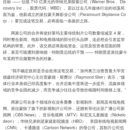
目标 —— 估值 710 亿美元的华纳兄弟探索公司（Warner Bros． Dis
covery Inc．，股票代码：WBD）。若以过去几年媒体行业的动荡局
面为鉴，他新成立的派拉蒙天舞影业公司（Paramount Skydance Co
rp．）要完成这笔交易，必将面临一条曲折之路。
两家公司的合并将使好莱坞主要传统制片公司数量缩减至 4 家，
同时整合新闻、电影和电视领域的部分巨头品牌，这必然会引发监管
机构的审查。此外，该交易还将面临资金、运营及投资者层面的障
碍，甚至可能遭到唐纳德・特朗普总统的干预 —— 特朗普是派拉蒙今
年某档节目频繁抨击的对象。
“我不确定政府是否会批准这笔交易，” 加州奥兰治查普曼大学安
德森经济研究中心主任雷蒙德・斯费尔（Raymond Sfeir）表示，“媒
体行业本身就已经高度集中，合并后集中度将进一步提升。流媒体领
域的竞争会因此减少，而竞争减少往往会导致价格随时间推移上涨。”
两家公司在多个领域存在业务重叠：影视制作、新闻及有线电视
网。派拉蒙除了旗下的影视制片公司外，还拥有哥伦比亚广播公司新
闻网（CBS News）、音乐电视网（MTV）和尼克儿童频道（Nickelo
deon）；华纳兄弟则是家庭影院频道（HBO）、美国有线电视新闻网
（CNN）、卡通频道（Cartoon Network）的母公司，其制片公司也