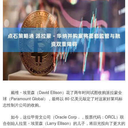
戴维・埃里森（David Ellison）花了两年时间试图收购派拉蒙全
球（Paramount Global），最终以 80 亿美元敲定了对这家好莱坞标
志性制片公司的收购。
如今，这位甲骨文公司（Oracle Corp．，股票代码：ORCL）联
合创始人拉里・埃里森（Larry Ellison）的儿子，将目光投向了更大的