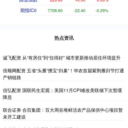
期指IC0
7708.60
-22.40
-0.29%
热点资讯
诚飞配资 从“有房住”到“住得好” 城市更新推动居住环境提升
倍顺网配资 五省“头雁”携宝“归巢”！华农首届紫荆雁归节打通
产销链路
信弘配资 国联民生宏观：美国11月CPI难改美联储下次暂缓
降息
联合证券 合百集团：百大周谷堆鲜活农产品保供中心项目暂
未开工建设