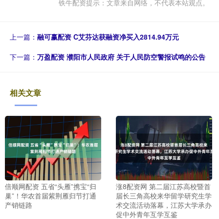
铁牛配资提示：文章来自网络，不代表本站观点。
上一篇：
融可赢配资 C艾芬达获融资净买入2814.94万元
下一篇：
万盈配资 濮阳市人民政府 关于人民防空警报试鸣的公告
相关文章
倍顺网配资 五省“头雁”携宝“归
涨8配资网 第二届江苏高校暨首
巢”！华农首届紫荆雁归节打通
届长三角高校来华留学研究生学
产销链路
术交流活动落幕，江苏大学承办
促中外青年互学互鉴