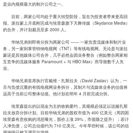
是业内规模最大的制片公司之一。
目前，两家公司均处于重大转型阶段，旨在为投资者带来更高回
报。派拉蒙上月底刚完成与埃里森旗下天舞传媒（Skydance Media）
的合并，并计划裁员至多 2000 人。
华纳兄弟则即将分拆为两家公司 —— 一家负责流媒体和制片业
务，另一家则掌管特纳电视网（TNT）等有线电视网。无论是与派拉
蒙还是其他媒体公司合并，几乎必然会因业务整合（例如整合两家相
互竞争的流媒体服务 Paramount + 与 HBO Max）而导致数千人失
业。
华纳兄弟首席执行官戴维・扎斯拉夫（David Zaslav）认为，一
旦与负债沉重的有线电视网业务拆分，其制片与流媒体业务的估值将
远高于当前公司整体估值。他计划在明年 4 月前完成分拆。
埃里森提出的以现金为主的收购要约，其规模必须足以说服扎斯
拉夫放弃分拆计划。目前华纳兄弟的股权市值为 400 亿美元（周四因
埃里森有意收购的消息曝光，股价上涨 29%，市值随之提升）；若计
入净负债，公司总估值约为 710 亿美元。今年早些时候，该公司的信
用评级已被下调至垃圾级。