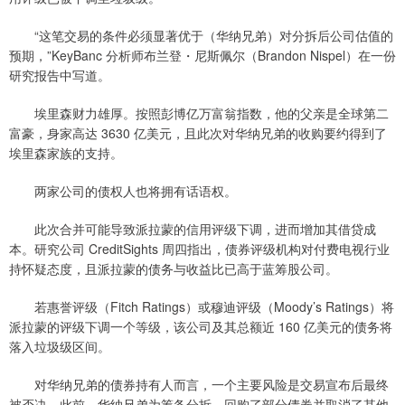
“这笔交易的条件必须显著优于（华纳兄弟）对分拆后公司估值的
预期，”KeyBanc 分析师布兰登・尼斯佩尔（Brandon Nispel）在一份
研究报告中写道。
埃里森财力雄厚。按照彭博亿万富翁指数，他的父亲是全球第二
富豪，身家高达 3630 亿美元，且此次对华纳兄弟的收购要约得到了
埃里森家族的支持。
两家公司的债权人也将拥有话语权。
此次合并可能导致派拉蒙的信用评级下调，进而增加其借贷成
本。研究公司 CreditSights 周四指出，债券评级机构对付费电视行业
持怀疑态度，且派拉蒙的债务与收益比已高于蓝筹股公司。
若惠誉评级（Fitch Ratings）或穆迪评级（Moody’s Ratings）将
派拉蒙的评级下调一个等级，该公司及其总额近 160 亿美元的债务将
落入垃圾级区间。
对华纳兄弟的债券持有人而言，一个主要风险是交易宣布后最终
被否决。此前，华纳兄弟为筹备分拆，回购了部分债券并取消了其他