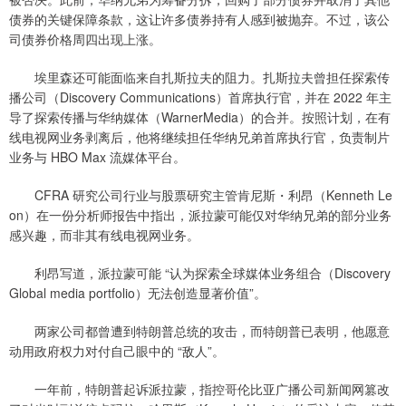
债券的关键保障条款，这让许多债券持有人感到被抛弃。不过，该公
司债券价格周四出现上涨。
埃里森还可能面临来自扎斯拉夫的阻力。扎斯拉夫曾担任探索传
播公司（Discovery Communications）首席执行官，并在 2022 年主
导了探索传播与华纳媒体（WarnerMedia）的合并。按照计划，在有
线电视网业务剥离后，他将继续担任华纳兄弟首席执行官，负责制片
业务与 HBO Max 流媒体平台。
CFRA 研究公司行业与股票研究主管肯尼斯・利昂（Kenneth Le
on）在一份分析师报告中指出，派拉蒙可能仅对华纳兄弟的部分业务
感兴趣，而非其有线电视网业务。
利昂写道，派拉蒙可能 “认为探索全球媒体业务组合（Discovery
Global media portfolio）无法创造显著价值”。
两家公司都曾遭到特朗普总统的攻击，而特朗普已表明，他愿意
动用政府权力对付自己眼中的 “敌人”。
一年前，特朗普起诉派拉蒙，指控哥伦比亚广播公司新闻网篡改