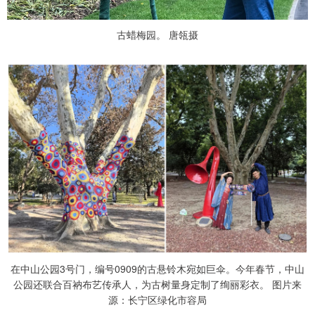
古蜡梅园。 唐瓴摄
在中山公园3号门，编号0909的古悬铃木宛如巨伞。今年春节，中山
公园还联合百衲布艺传承人，为古树量身定制了绚丽彩衣。 图片来
源：长宁区绿化市容局