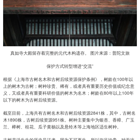
真如寺大殿留存着完整的元代木构遗存。 图片来源：普陀文旅
保护方式转型增进“交流”
根据《上海市古树名木和古树后续资源保护条例》，树龄在100年以
上的树木为古树；树种珍贵、稀有，或者具有重要历史价值或纪念意
义，又或者具有重要科研价值的树木为名木；树龄在80年以上100年
以下的树木为古树后续资源。
截至目前，上海共有古树名木和古树后续资源2841株，其中，古树名
木1890株，古树后续资源951株。树种主要集中为银杏、香樟、广玉
兰、榉树、桂花、瓜子黄杨以及悬铃木等上海地区适生树种。
古树是活生生的历史见证者，因为不可再生，所以弥足珍贵。对于这