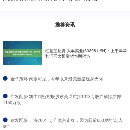
推荐资讯
红盘宝配资 大丰实业(603081.SH)：上半年净
利润同比预增45%到65%
​金垒策略 肉眼可见，今年以来最亮彗星现身天际
​广发配资 凯中精密控股股东吴瑛质押1013万股并解除质押
1150万股
​建发配资 上海700年寺庙突然走红，因为殿前650岁的“老人
家”