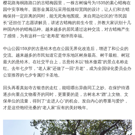
樱花路海桐路路口的古蜡梅园里，一株古树编号为1535的素心蜡梅在
园中安享晚年。圆形金属花坛采用低矮却宽阔的设计，让人们和古蜡
梅保持一定距离的同时，能无死角地围观。来自周边社区的“市民园
长”还担任了志愿讲解员，讲述古蜡梅的前生今世，并教大家识别十几
种国内外的蜡梅品种。越来越多的居民通过这种交流，对古蜡梅产生
了感情，为有这样一位“老寿星”相伴而幸福。
中山公园159岁的古悬铃木也在公园无界化改造后，增进了和公众的
交流。越来越多的市民知道它是华东地区树身最高、树干最粗、树冠
最大的悬铃木。在社交平台上，古悬铃木以“独木傲霜”的景点名称走
红。去年七夕节，“老人家”还做了一回“月老”，成为全国绿化委员会办
公室推荐的七夕专属打卡圣地。
回头再看真如寺古银杏的走红，能咀嚼出异曲同工之妙。在保护待遇
逐步向重点文物看齐的同时，更重要的是，古树名木“蹭”上文物、文
保单位的流量，得到了“走进人心”的机会。发自内心的尊重与爱护，
才是这些饱经沧桑的“老人家”应有的美好晚年。