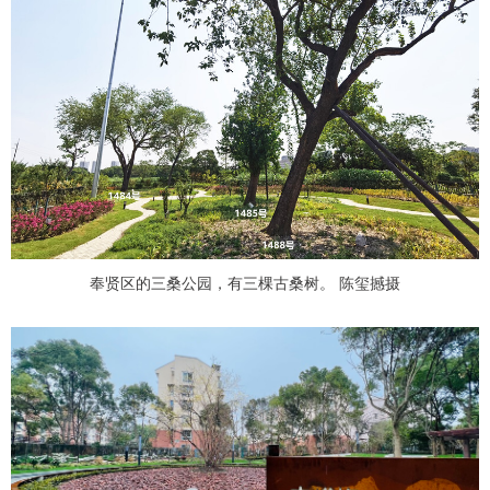
奉贤区的三桑公园，有三棵古桑树。 陈玺撼摄