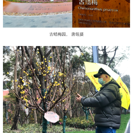
古蜡梅园。 唐瓴摄