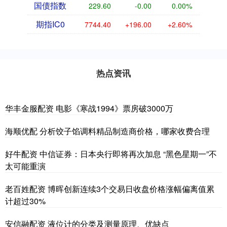
国债指数
229.60
-0.00
0.00%
期指IC0
7744.40
+196.00
+2.60%
热点资讯
华丰金服配资 电影《寒战1994》票房破3000万
海顺优配 分析饺子馅调料精品制造商价格，哪家收费合理
好牛配资 中信证券：日本央行即将再次加息 “黑色星期一”不
太可能重演
老百姓配资 博晖创新连续3个交易日收盘价格涨幅偏离值累
计超过30%
安信融配资 液位计的分类及测量原理、优缺点