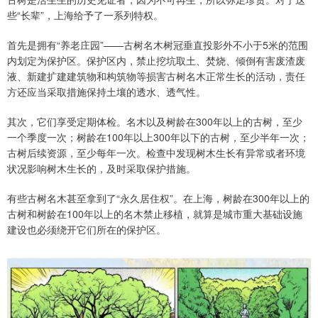
些“长辈”，上海给予了一系列特权。
首先是拥有“养老庄园”——古树名木树冠垂直投影外不小于5米的范围
内划定为保护区。保护区内，禁止挖坑取土、焚烧、倾倒有害废渣废
液、新建扩建建筑物和构筑物等损害古树名木正常生长的活动，责任
方还应当采取措施保持土壤的透水、透气性。
其次，它们享受定期体检。名木以及树龄在300年以上的古树，至少
一个季度一次；树龄在100年以上300年以下的古树，至少半年一次；
古树后续资源，至少每年一次。检查中发现树木生长有异常或者环境
状况影响树木生长的，及时采取保护措施。
有些古树名木甚至拿到了“永久居住权”。在上海，树龄在300年以上的
古树和树龄在100年以上的名木禁止移植，就算是城市重大基础设施
建设也必须绕开它们所在的保护区。