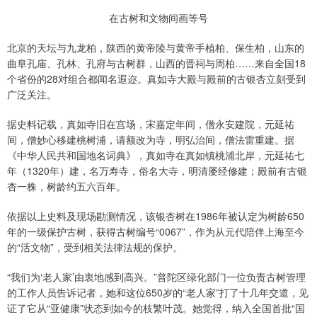
在古树和文物间画等号
北京的天坛与九龙柏，陕西的黄帝陵与黄帝手植柏、保生柏，山东的
曲阜孔庙、孔林、孔府与古树群，山西的晋祠与周柏……来自全国18
个省份的28对组合都闻名遐迩。真如寺大殿与殿前的古银杏立刻受到
广泛关注。
据史料记载，真如寺旧在宫场，宋嘉定年间，僧永安建院，元延祐
间，僧妙心移建桃树浦，请额改为寺，明弘治间，僧法雷重建。据
《中华人民共和国地名词典》，真如寺在真如镇桃浦北岸，元延祐七
年（1320年）建，名万寿寺，俗名大寺，明清屡经修建；殿前有古银
杏一株，树龄约五六百年。
依据以上史料及现场勘测情况，该银杏树在1986年被认定为树龄650
年的一级保护古树，获得古树编号“0067”，作为从元代陪伴上海至今
的“活文物”，受到相关法律法规的保护。
“我们为‘老人家’由衷地感到高兴。”普陀区绿化部门一位负责古树管理
的工作人员告诉记者，她和这位650岁的“老人家”打了十几年交道，见
证了它从“亚健康”状态到如今的枝繁叶茂。她觉得，纳入全国首批“国