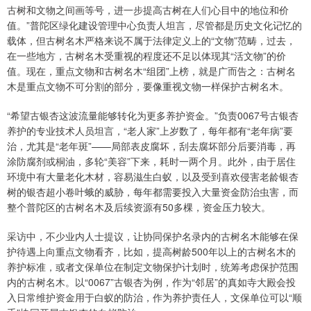
古树和文物之间画等号，进一步提高古树在人们心目中的地位和价
值。”普陀区绿化建设管理中心负责人坦言，尽管都是历史文化记忆的
载体，但古树名木严格来说不属于法律定义上的“文物”范畴，过去，
在一些地方，古树名木受重视的程度还不足以体现其“活文物”的价
值。现在，重点文物和古树名木“组团”上榜，就是广而告之：古树名
木是重点文物不可分割的部分，要像重视文物一样保护古树名木。
“希望古银杏这波流量能够转化为更多养护资金。”负责0067号古银杏
养护的专业技术人员坦言，“老人家”上岁数了，每年都有“老年病”要
治，尤其是“老年斑”——局部表皮腐坏，刮去腐坏部分后要消毒，再
涂防腐剂或桐油，多轮“美容”下来，耗时一两个月。此外，由于居住
环境中有大量老化木材，容易滋生白蚁，以及受到喜欢侵害老龄银杏
树的银杏超小卷叶蛾的威胁，每年都需要投入大量资金防治虫害，而
整个普陀区的古树名木及后续资源有50多棵，资金压力较大。
采访中，不少业内人士提议，让协同保护名录内的古树名木能够在保
护待遇上向重点文物看齐，比如，提高树龄500年以上的古树名木的
养护标准，或者文保单位在制定文物保护计划时，统筹考虑保护范围
内的古树名木。以“0067”古银杏为例，作为“邻居”的真如寺大殿会投
入日常维护资金用于白蚁的防治，作为养护责任人，文保单位可以“顺