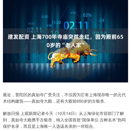
最近，普陀区的真如寺广受关注，不仅因为它有上海现存唯一的元代
木结构建筑——真如寺大殿，还有大殿前650岁的古银杏。
解放日报·上观新闻记者今天（10月14日）从上海绿化市容部门了解
到，真如寺大殿携手古银杏，纳入全国首批“国保单位·古树名木”协同
保护名录，而且是上海唯一入选该名录的一对组合。