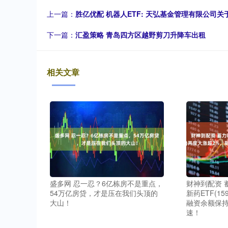
上一篇：
胜亿优配 机器人ETF: 天弘基金管理有限公司
下一篇：
汇盈策略 青岛四方区越野剪刀升降车出租
相关文章
盛多网 忍一忍？6亿栋房不是重点，
财神到配资 
54万亿房贷，才是压在我们头顶的
新药ETF(1
大山！
融资余额保
速！