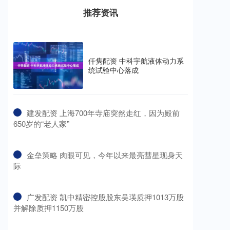
推荐资讯
仟隽配资 中科宇航液体动力系
统试验中心落成
​建发配资 上海700年寺庙突然走红，因为殿前
650岁的“老人家”
​金垒策略 肉眼可见，今年以来最亮彗星现身天
际
​广发配资 凯中精密控股股东吴瑛质押1013万股
并解除质押1150万股