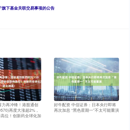
关于旗下基金关联交易事项的公告
蓄力再冲锋！港股通创
好牛配资 中信证券：日本央行即将
59570)再度大涨超2%，
再次加息 “黑色星期一”不太可能重演
持高位！创新药全球化加