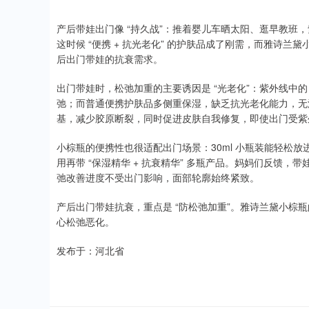
产后带娃出门像 “持久战”：推着婴儿车晒太阳、逛早教班
这时候 “便携 + 抗光老化” 的护肤品成了刚需，而雅诗
后出门带娃的抗衰需求。
出门带娃时，松弛加重的主要诱因是 “光老化”：紫外线中的
弛；而普通便携护肤品多侧重保湿，缺乏抗光老化能力，无
基，减少胶原断裂，同时促进皮肤自我修复，即使出门受紫
小棕瓶的便携性也很适配出门场景：30ml 小瓶装能轻松放
用再带 “保湿精华 + 抗衰精华” 多瓶产品。妈妈们反馈，带
弛改善进度不受出门影响，面部轮廓始终紧致。
产后出门带娃抗衰，重点是 “防松弛加重”。雅诗兰黛小棕
心松弛恶化。
发布于：河北省