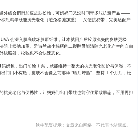
，紫外线会悄悄加速皮肤松弛，可妈妈们又没时间带多瓶抗衰产品 ——
兰黛小棕瓶精华既能抗光老化（避免松弛加重），又便携易带，完美适配产
 UVA 会深入肌底破坏胶原纤维，让本就因产后胶原流失的皮肤更松
法阻止松弛加重。雅诗兰黛小棕瓶的二裂酵母能清除光老化产生的自由
外线照射，松弛也不会快速恶化。
进妈妈包，出门前涂 1 泵，就能维持一整天的抗光老化防护与保湿，不
娃出门用小棕瓶，皮肤不会像之前那样 “晒后垮脸”，坚持 1 个月后，松
瓶的抗光老化与便携性，让妈妈们出门带娃也能守住紧致肌态，不用再担
铁牛配资提示：文章来自网络，不代表本站观点。