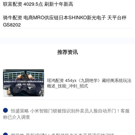
联富配资 4029.5点 刷新十年新高
骑牛配资 电商MRO供应链日本SHINKO新光电子 天平台秤
GS8202
推荐资讯
瑶鸿配资 454yx《九阴绝学》藏经阁系统玩法
概述_技能_冲剑_招式
​恒盛策略 小米智能门锁被指识别外卖员人脸自动开门！客服
称已介入调查