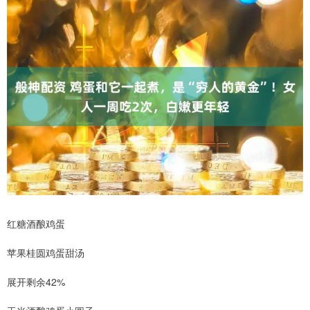
红糖酒酿鸡蛋
苹果桂圆鸡蛋甜汤
展开剩余42%