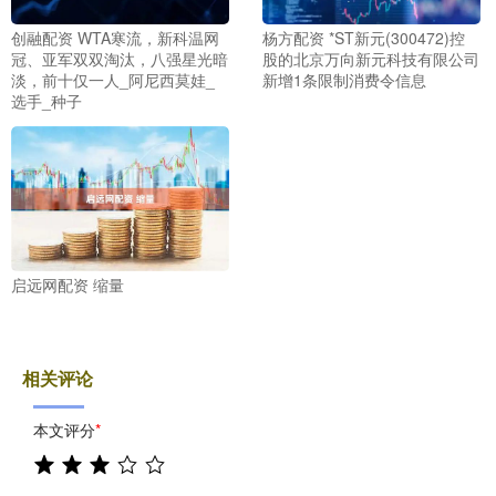
创融配资 WTA寒流，新科温网
杨方配资 *ST新元(300472)控
冠、亚军双双淘汰，八强星光暗
股的北京万向新元科技有限公司
淡，前十仅一人_阿尼西莫娃_
新增1条限制消费令信息
选手_种子
启远网配资 缩量
相关评论
本文评分
*