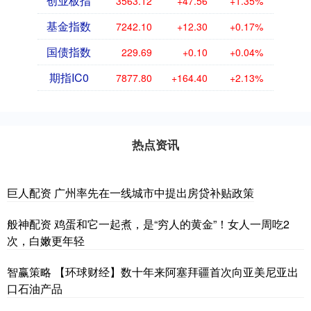
创业板指
3563.12
+47.56
+1.35%
基金指数
7242.10
+12.30
+0.17%
国债指数
229.69
+0.10
+0.04%
期指IC0
7877.80
+164.40
+2.13%
热点资讯
巨人配资 广州率先在一线城市中提出房贷补贴政策
般神配资 鸡蛋和它一起煮，是“穷人的黄金”！女人一周吃2
次，白嫩更年轻
智赢策略 【环球财经】数十年来阿塞拜疆首次向亚美尼亚出
口石油产品