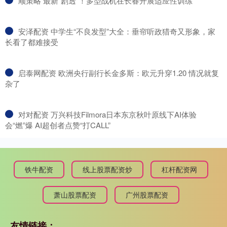
​顺策略 最新“剧透”！多型战机在长春开展适应性训练
​安泽配资 中学生“不良发型”大全：垂帘听政猎奇又形象，家
长看了都难接受
​启泰网配资 欧洲央行副行长金多斯：欧元升穿1.20 情况就复
杂了
​对对配资 万兴科技Filmora日本东京秋叶原线下AI体验
会“燃”爆 AI超创者点赞“打CALL”
铁牛配资
线上股票配资炒
杠杆配资网
萧山股票配资
广州股票配资
友情链接：