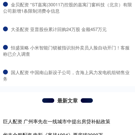
​金贝配资 *ST嘉寓(300117)控股的嘉寓门窗科技（北京）有限
公司新增1条限制消费令信息
​大圣配资 亚普股份累计回购24万股 金额457万元
​恒盛策略 小米智能门锁被指识别外卖员人脸自动开门！客服
称已介入调查
​国人配资 中国南山新设子公司，含海上风力发电机组销售业
务
最新文章
巨人配资 广州率先在一线城市中提出房贷补贴政策
华丰金服配资 电影《寒战1994》票房破3000万