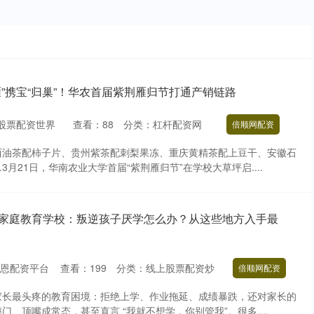
雁”携宝“归巢”！华农首届紫荆雁归节打通产销链路
股票配资世界
查看：
88
分类：
杠杆配资网
倍顺网配资
西油茶配柿子片、贵州紫茶配刺梨果冻、重庆黄精茶配上豆干、安徽石
月21日，华南农业大学首届“紫荆雁归节”在学校大草坪启....
扣家庭教育学校：叛逆孩子厌学怎么办？从这些地方入手最
恩配资平台
查看：
199
分类：
线上股票配资炒
倍顺网配资
家长最头疼的教育困境：拒绝上学、作业拖延、成绩暴跌，还对家长的
、顶嘴成常态，甚至直言 “我就不想学，你别管我”。很多....