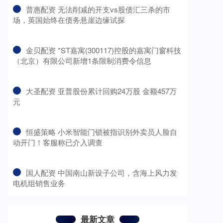
​普惠配资 无法削减的开支vs股债汇三杀的市
场，英国始终在债务悬崖边缘试探
​金贝配资 *ST嘉寓(300117)控股的嘉寓门窗科技
（北京）有限公司新增1条限制消费令信息
​大圣配资 亚普股份累计回购24万股 金额457万
元
​恒盛策略 小米智能门锁被指识别外卖员人脸自
动开门！客服称已介入调查
​国人配资 中国南山新设子公司，含海上风力发
电机组销售业务
最新文章