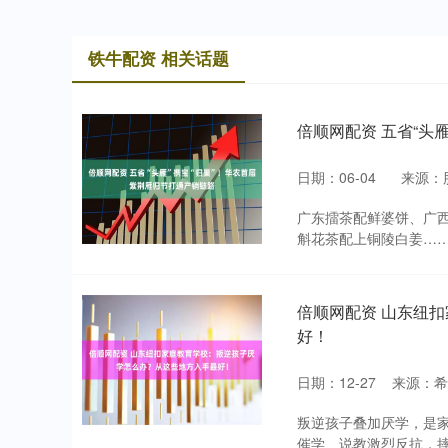
铁牛配资 相关话题
倍顺网配资 五省“头
日期：06-04
来源：
广东擂茶配鲜婆饼、广
斛花茶配上铜陵白姜……3
倍顺网配资 山东纽
好！
日期：12-27
来源：希
叛逆孩子叠加厌学，是
催学、说教激烈反抗，摔门