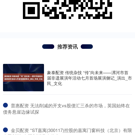
推荐资讯
象泰配资 传统杂技 “传”向未来——漯河市首
届非遗展演年活动七月首场展演侧记_演出_市
民_文化
​普惠配资 无法削减的开支vs股债汇三杀的市场，英国始终在
债务悬崖边缘试探
​金贝配资 *ST嘉寓(300117)控股的嘉寓门窗科技（北京）有限