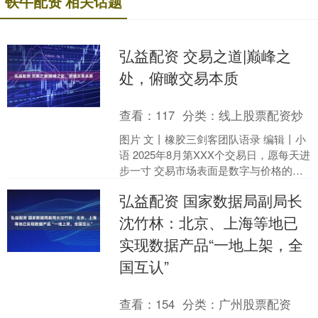
铁牛配资 相关话题
弘益配资 交易之道|巅峰之
处，俯瞰交易本质
查看：
117
分类：
线上股票配资炒
图片 文丨橡胶三剑客团队语录 编辑丨小
语 2025年8月第XXX个交易日，愿每天进
步一寸 交易市场表面是数字与价格的波
动，内核实则是人性与预期的精密编
弘益配资 国家数据局副局长
织。 它并....
沈竹林：北京、上海等地已
实现数据产品“一地上架，全
国互认”
查看：
154
分类：
广州股票配资