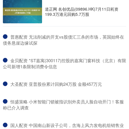
道正网 名创优品(09896.HK)7月11日耗资
199.3万港元回购5.7万股
​普惠配资 无法削减的开支vs股债汇三杀的市场，英国始终在
债务悬崖边缘试探
​金贝配资 *ST嘉寓(300117)控股的嘉寓门窗科技（北京）有限
公司新增1条限制消费令信息
​大圣配资 亚普股份累计回购24万股 金额457万元
​恒盛策略 小米智能门锁被指识别外卖员人脸自动开门！客服
称已介入调查
​国人配资 中国南山新设子公司，含海上风力发电机组销售业