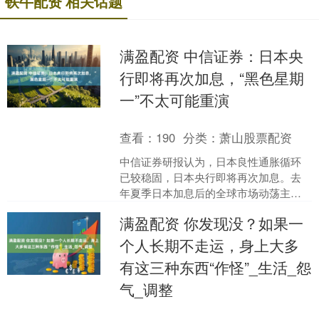
铁牛配资 相关话题
满盈配资 中信证券：日本央
行即将再次加息，“黑色星期
一”不太可能重演
查看：
190
分类：
萧山股票配资
中信证券研报认为，日本良性通胀循环
已较稳固，日本央行即将再次加息。去
年夏季日本加息后的全球市场动荡主要
是由衰退预期升温和AI叙事动摇等美国因
满盈配资 你发现没？如果一
素造成，套息交易逆转....
个人长期不走运，身上大多
有这三种东西“作怪”_生活_怨
气_调整