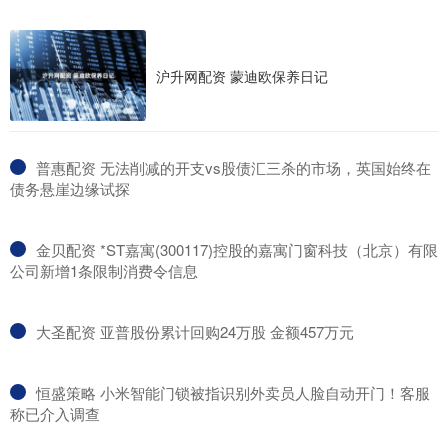
沪升网配资 蒙迪欧保养日记
​普惠配资 无法削减的开支vs股债汇三杀的市场，英国始终在
债务悬崖边缘试探
​金贝配资 *ST嘉寓(300117)控股的嘉寓门窗科技（北京）有限
公司新增1条限制消费令信息
​大圣配资 亚普股份累计回购24万股 金额457万元
​恒盛策略 小米智能门锁被指识别外卖员人脸自动开门！客服
称已介入调查