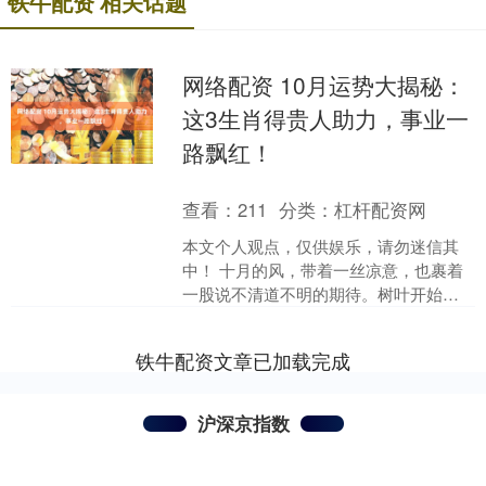
铁牛配资 相关话题
网络配资 10月运势大揭秘：
这3生肖得贵人助力，事业一
路飘红！
查看：
211
分类：
杠杆配资网
本文个人观点，仅供娱乐，请勿迷信其
中！ 十月的风，带着一丝凉意，也裹着
一股说不清道不明的期待。树叶开始泛
黄，早晚的空气里多了些清冽，街边早
餐摊的热气在晨光中升腾....
铁牛配资文章已加载完成
沪深京指数